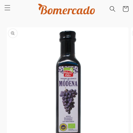
Saltar
para o
Carrinh
conteúdo
Saltar para
a
informação
do produto