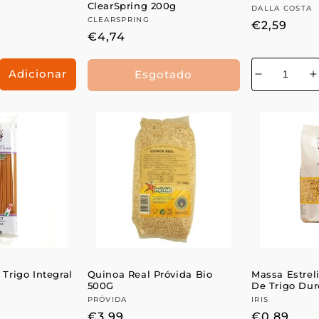
ClearSpring 200g
Fornecedo
DALLA COSTA
Fornecedor:
CLEARSPRING
Preço
€2,59
Preço
€4,74
normal
normal
Adicionar
Esgotado
mentar
Diminuir
a
antidade
quantidad
q
de
Trigo Integral
Quinoa Real Próvida Bio
Massa Estre
500G
De Trigo Duro
Fornecedor:
PRÓVIDA
Fornecedo
IRIS
Preço
€3,99
Preço
€0,89