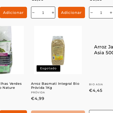
normal
normal
Adicionar
Adicionar
mentar
Diminuir
Aumentar
Diminuir
a
a
a
antidade
quantidade
quantidade
quantidad
q
de
de
de
Arroz J
Asia 50
Esgotado
ilhas Verdes
Arroz Basmati Integral Bio
Fornecedo
BIO ASIA
o Nature
Próvida 1Kg
Preço
€4,45
Fornecedor:
PRÓVIDA
normal
Preço
€4,99
normal