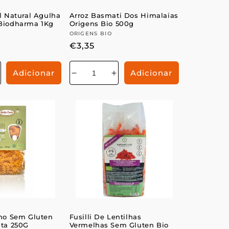
al Natural Agulha
Arroz Basmati Dos Himalaias
 Biodharma 1Kg
Origens Bio 500g
r:
Fornecedor:
ORIGENS BIO
Preço
€3,35
normal
Adicionar
Adicionar
Aumentar
Diminuir
Aumentar
a
a
a
e
uantidade
quantidade
quantidade
de
de
de
lho Sem Gluten
Fusilli De Lentilhas
sta 250G
Vermelhas Sem Gluten Bio