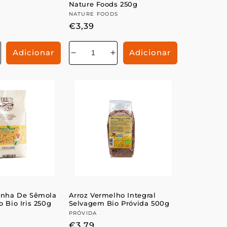
Nature Foods 250g
r:
Fornecedor:
NATURE FOODS
Preço
€3,39
normal
Adicionar
Adicionar
Aumentar
Diminuir
Aumentar
a
a
a
e
uantidade
quantidade
quantidade
de
de
de
linha De Sêmola
Arroz Vermelho Integral
 Bio Iris 250g
Selvagem Bio Próvida 500g
r:
Fornecedor:
PRÓVIDA
Preço
€3,79