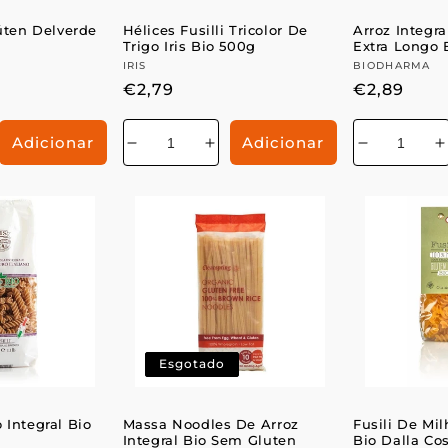
ten Delverde
Hélices Fusilli Tricolor De
Arroz Integr
Trigo Iris Bio 500g
Extra Longo
Fornecedor:
IRIS
Fornecedo
BIODHARMA
Preço
€2,79
Preço
€2,89
normal
normal
Adicionar
Adicionar
mentar
Diminuir
Aumentar
Diminuir
a
a
a
antidade
quantidade
quantidade
quantidad
q
de
de
de
Esgotado
o Integral Bio
Massa Noodles De Arroz
Fusili De Mi
Integral Bio Sem Gluten
Bio Dalla Co