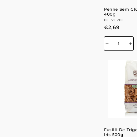
Penne Sem Glú
400g
Fornecedor:
DELVERDE
Preço
€2,69
normal
Diminuir
Au
a
a
quantidade
qu
de
de
Fusilli De Trig
Iris 500g