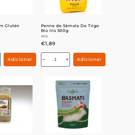
em Glutén
Penne de Sémola De Trigo
g
Bio Iris 500g
r:
Fornecedor:
IRIS
Preço
€1,89
normal
Adicionar
Adicionar
Aumentar
Diminuir
Aumentar
a
a
a
e
uantidade
quantidade
quantidade
de
de
de