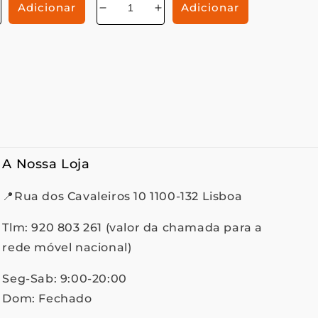
Adicionar
Adicionar
Aumentar
Diminuir
Aumentar
a
a
a
e
uantidade
quantidade
quantidade
de
de
de
A Nossa Loja
📍Rua dos Cavaleiros 10 1100-132 Lisboa
Tlm: 920 803 261 (valor da chamada para a
rede móvel nacional)
Seg-Sab: 9:00-20:00
Dom: Fechado