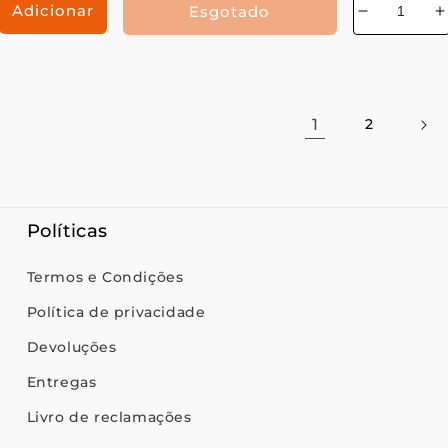
Adicionar
Esgotado
mentar
Diminuir
a
antidade
quantidad
q
de
1
2
Políticas
Termos e Condições
Política de privacidade
Devoluções
Entregas
Livro de reclamações