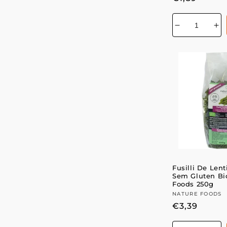
normal
Diminuir
Au
a
a
quantidade
qu
de
de
Fusilli De Lent
Sem Gluten Bi
Foods 250g
Fornecedor:
NATURE FOODS
Preço
€3,39
normal