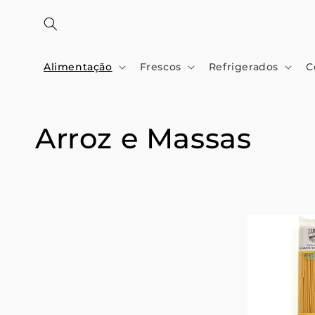
Saltar
para o
conteúdo
Alimentação
Frescos
Refrigerados
C
C
Arroz e Massas
o
l
e
ç