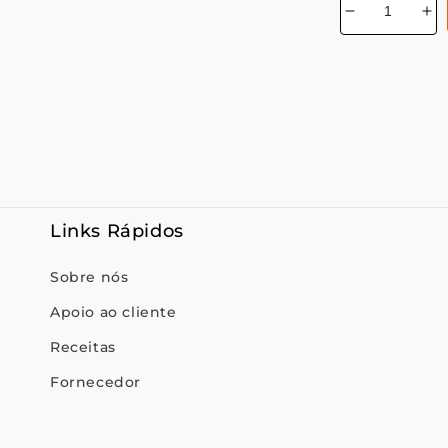
Diminuir
Au
a
a
quantidade
qu
de
de
Links Rápidos
Sobre nós
Apoio ao cliente
Receitas
Fornecedor