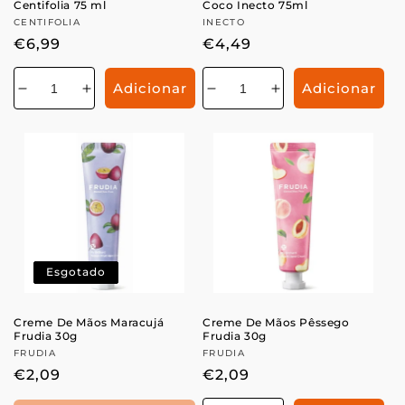
Centifolia 75 ml
Coco Inecto 75ml
Fornecedor:
CENTIFOLIA
Fornecedor:
INECTO
Preço
€6,99
Preço
€4,49
normal
normal
Adicionar
Adicionar
Diminuir
Aumentar
Diminuir
Aumentar
a
a
a
a
quantidade
quantidade
quantidade
quantidade
de
de
de
de
Esgotado
Creme De Mãos Maracujá
Creme De Mãos Pêssego
Frudia 30g
Frudia 30g
Fornecedor:
FRUDIA
Fornecedor:
FRUDIA
Preço
€2,09
Preço
€2,09
normal
normal