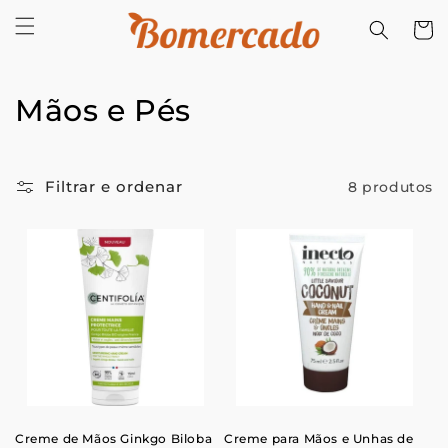
Saltar
para o
Carrinh
conteúdo
C
Mãos e Pés
o
l
Filtrar e ordenar
8 produtos
e
ç
ã
o
:
Creme de Mãos Ginkgo Biloba
Creme para Mãos e Unhas de