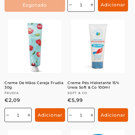
Adicionar
Esgotado
Diminuir
Aumentar
a
a
quantidade
quantidade
de
de
Creme De Mãos Cereja Frudia
Creme Pés Hidratante 15%
30g
Ureia Soft & Co 100ml
Fornecedor:
FRUDIA
Fornecedor:
SOFT & CO
Preço
€2,09
Preço
€5,99
normal
normal
Adicionar
Adicionar
Diminuir
Aumentar
Diminuir
Aumentar
a
a
a
a
quantidade
quantidade
quantidade
quantidade