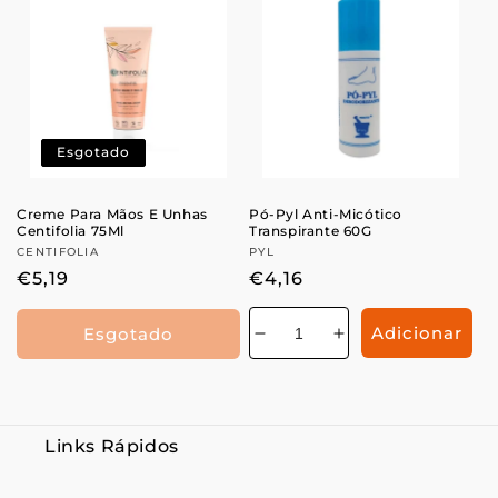
de
de
de
de
Esgotado
Creme Para Mãos E Unhas
Pó-Pyl Anti-Micótico
Centifolia 75Ml
Transpirante 60G
Fornecedor:
CENTIFOLIA
Fornecedor:
PYL
Preço
€5,19
Preço
€4,16
normal
normal
Adicionar
Esgotado
Diminuir
Aumentar
a
a
quantidade
quantidade
de
de
Links Rápidos