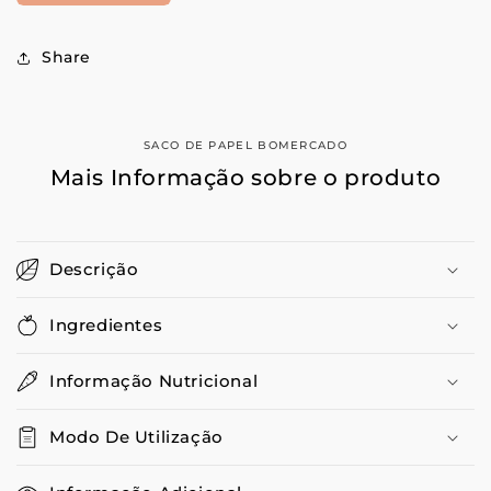
Saco
Saco
De
De
Papel
Papel
Share
Bomercado
Bomercado
SACO DE PAPEL BOMERCADO
Mais Informação sobre o produto
Descrição
Ingredientes
Informação Nutricional
Modo De Utilização