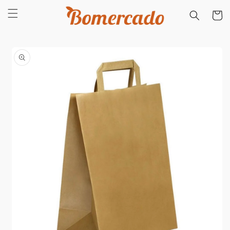
Saltar
para o
Carrinh
conteúdo
Saltar para
a
informação
do produto