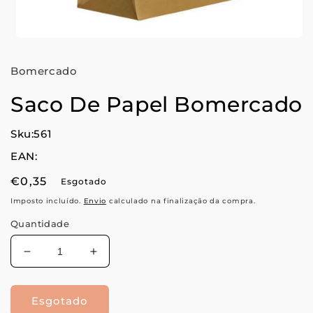
Abrir
conteúdo
multimédia
Bomercado
1
em
modal
Saco De Papel Bomercado
Sku:561
EAN:
Preço
€0,35
Esgotado
normal
Imposto incluído.
Envio
calculado na finalização da compra.
Quantidade
Diminuir
Aumentar
a
a
quantidade
quantidade
Esgotado
de
de