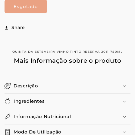
quantidade
quantidade
Esgotado
de
de
Quinta
Quinta
Da
Da
Esteveira
Esteveira
Share
Vinho
Vinho
Tinto
Tinto
Reserva
Reserva
2011
2011
QUINTA DA ESTEVEIRA VINHO TINTO RESERVA 2011 750ML
750ML
750ML
Mais Informação sobre o produto
Descrição
Ingredientes
Informação Nutricional
Modo De Utilização