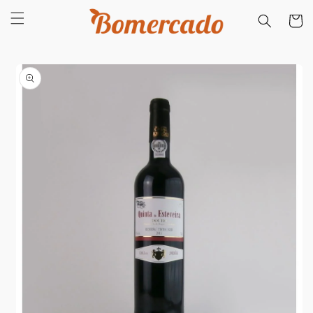
Saltar
para o
Carrinh
conteúdo
Saltar para
a
informação
do produto