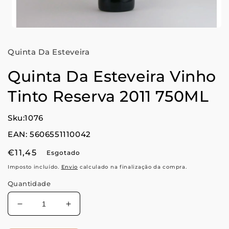
Abrir
conteúdo
multimédia
Quinta Da Esteveira
1
em
modal
Quinta Da Esteveira Vinho
Tinto Reserva 2011 750ML
Sku:1076
EAN: 5606551110042
Preço
€11,45
Esgotado
normal
Imposto incluído.
Envio
calculado na finalização da compra.
Quantidade
Diminuir
Aumentar
a
a