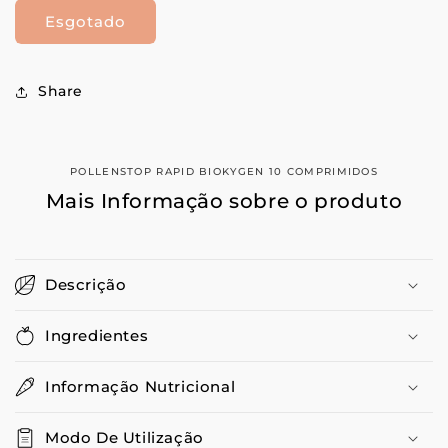
quantidade
quantidade
Esgotado
de
de
Pollenstop
Pollenstop
Rapid
Rapid
Biokygen
Biokygen
Share
10
10
Comprimidos
Comprimidos
POLLENSTOP RAPID BIOKYGEN 10 COMPRIMIDOS
Mais Informação sobre o produto
Descrição
Ingredientes
Informação Nutricional
Modo De Utilização