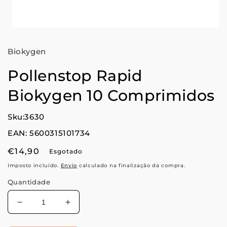
Abrir
conteúdo
multimédia
Biokygen
1
em
modal
Pollenstop Rapid
Biokygen 10 Comprimidos
Sku:3630
EAN: 5600315101734
Preço
€14,90
Esgotado
normal
Imposto incluído.
Envio
calculado na finalização da compra.
Quantidade
Diminuir
Aumentar
a
a