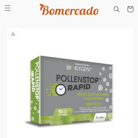
Saltar
para o
Carrinh
conteúdo
Saltar para
a
informação
do produto