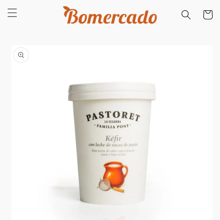
Saltar
para o
Carrinh
conteúdo
Saltar para
a
informação
do produto