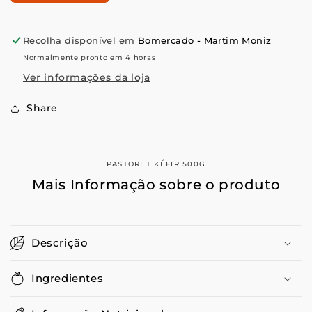
Pastoret
Pastoret
Kéfir
Kéfir
500g
500g
Recolha disponível em
Bomercado - Martim Moniz
Normalmente pronto em 4 horas
Ver informações da loja
Share
PASTORET KÉFIR 500G
Mais Informação sobre o produto
Descrição
Ingredientes