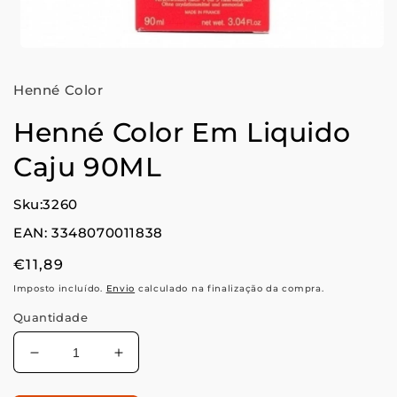
Abrir
conteúdo
multimédia
Henné Color
1
em
modal
Henné Color Em Liquido
Caju 90ML
Sku:3260
EAN: 3348070011838
Preço
€11,89
normal
Imposto incluído.
Envio
calculado na finalização da compra.
Quantidade
Diminuir
Aumentar
a
a