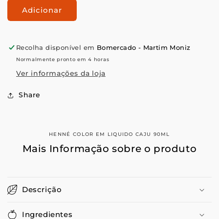
quantidade
quantidade
Adicionar
de
de
Henné
Henné
Color
Color
Em
Em
Recolha disponível em
Bomercado - Martim Moniz
Liquido
Liquido
Normalmente pronto em 4 horas
Caju
Caju
90ML
90ML
Ver informações da loja
Share
HENNÉ COLOR EM LIQUIDO CAJU 90ML
Mais Informação sobre o produto
Descrição
Ingredientes