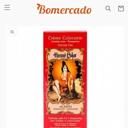
Saltar
para o
Carrinh
conteúdo
Saltar para
a
informação
do produto