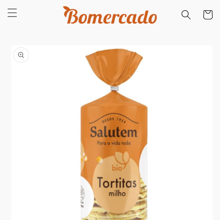
Saltar
para o
Carrinh
conteúdo
Saltar para
a
informação
do produto