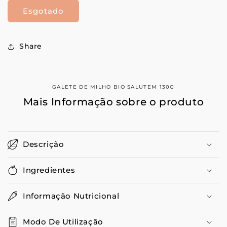
quantidade
quantidade
Esgotado
de
de
Galete
Galete
De
De
Milho
Milho
Share
Bio
Bio
Salutem
Salutem
130G
130G
GALETE DE MILHO BIO SALUTEM 130G
Mais Informação sobre o produto
Descrição
Ingredientes
Informação Nutricional
Modo De Utilização