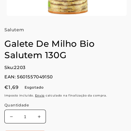
Abrir
conteúdo
multimédia
Salutem
1
em
modal
Galete De Milho Bio
Salutem 130G
Sku:2203
EAN: 5601557049150
Preço
€1,69
Esgotado
normal
Imposto incluído.
Envio
calculado na finalização da compra.
Quantidade
Diminuir
Aumentar
a
a