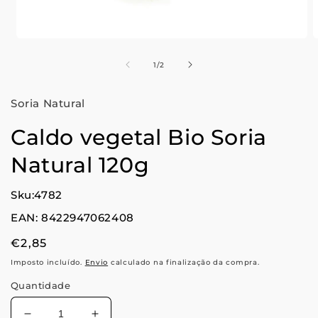
Abrir
A
conteúdo
c
multimédia
m
de
1
/
2
1
2
em
modal
m
Soria Natural
Caldo vegetal Bio Soria
Natural 120g
Sku:4782
EAN: 8422947062408
Preço
€2,85
normal
Imposto incluído.
Envio
calculado na finalização da compra.
Quantidade