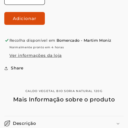
Diminuir
Aumentar
a
a
quantidade
quantidade
Adicionar
de
de
Caldo
Caldo
vegetal
vegetal
Bio
Bio
Recolha disponível em
Bomercado - Martim Moniz
Soria
Soria
Normalmente pronto em 4 horas
Natural
Natural
120g
120g
Ver informações da loja
Share
CALDO VEGETAL BIO SORIA NATURAL 120G
Mais Informação sobre o produto
Descrição