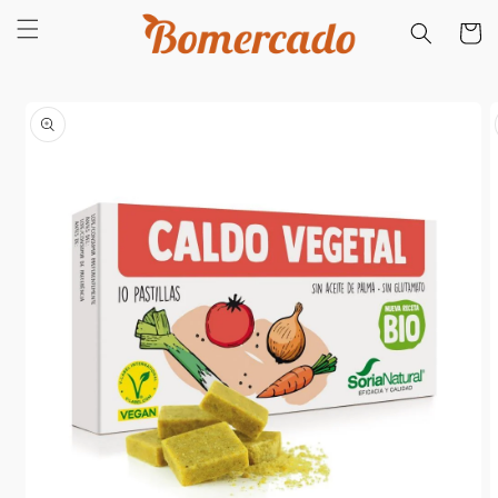
Saltar
para o
Carrinh
conteúdo
Saltar para
a
informação
do produto